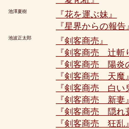
池澤夏樹
『花を運ぶ妹』
『星界からの報告
池波正太郎
『剣客商売』
『剣客商売 辻斬
『剣客商売 陽炎
『剣客商売 天魔
『剣客商売 白い
『剣客商売 新妻
『剣客商売 隠れ
『剣客商売 狂乱