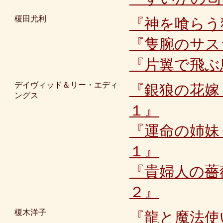
榎田尤利
『神を喰らう
『隻腕のサス
『片翼で飛ぶ
デイヴィッド＆リー・エディ
『銀狼の花嫁
ングス
１』
『運命の姉妹
１』
『貴婦人の薔
２』
榎木洋子
『龍と魔法使