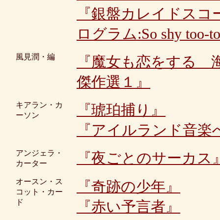
『銀盤カレイドスコープ
ログラム:So shy too-too
風見潤・編
『魔女も恋をする 
傑作選１』
キアラン・カ
『琥珀捕り』
ーソン
『アイルランド音楽
アンジェラ・
『夜ごとのサーカス
カーター
オースン・ス
『奇跡の少年』
コット・カー
ド
『赤い予言者』