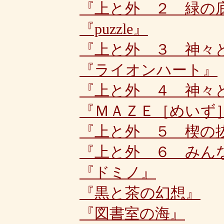
『上と外 ２ 緑の
『puzzle』
『上と外 ３ 神々
『ライオンハート』
『上と外 ４ 神々
『ＭＡＺＥ［めいず
『上と外 ５ 楔の
『上と外 ６ みん
『ドミノ』
『黒と茶の幻想』
『図書室の海』