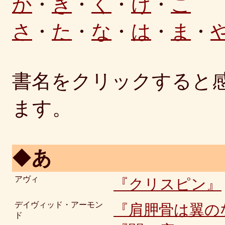
か
・
き
・
く
・
け
・
こ
さ
・
た
・
な
・
は
・
ま
・
書名をクリックすると
ます。
◆
あ
アヴィ
『クリスピン』
デイヴィッド・アーモン
『肩胛骨は翼の
ド