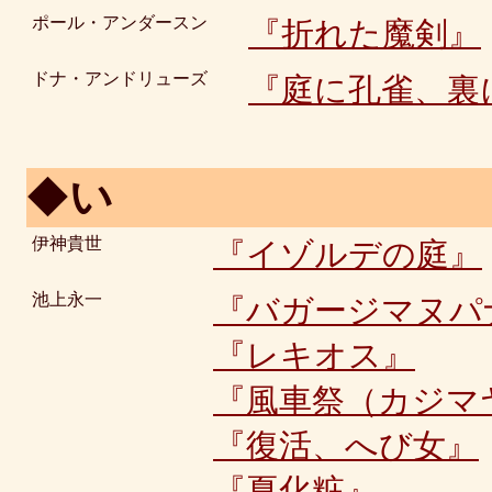
ポール・アンダースン
『折れた魔剣』
ドナ・アンドリューズ
『庭に孔雀、裏
◆
い
伊神貴世
『イゾルデの庭』
池上永一
『バガージマヌパ
『レキオス』
『風車祭（カジマ
『復活、へび女』
『夏化粧』