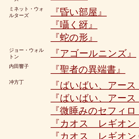
ミネット・ウォ
『昏い部屋』
ルターズ
『囁く谺』
『蛇の形』
ジョー・ウォル
『アゴールニンズ』
トン
内田響子
『聖者の異端書』
冲方丁
『ばいばい、アース
『ばいばい、アース
『微睡みのセフィロ
『カオス レギオン
『カオス レギオン