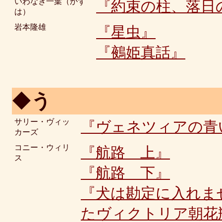
いわなぎ一葉（かず
『約束の柱、落日
は）
岩本隆雄
『星虫』
『鵺姫真話』
◆
う
サリー・ヴィッ
『ヴェネツィアの青
カーズ
コニー・ウィリ
『航路 上』
ス
『航路 下』
『犬は勘定に入れま
たヴィクトリア朝花