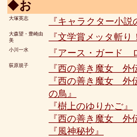
◆
お
大塚英志
『キャラクター小説
大森望・豊崎由
『文学賞メッタ斬り
美
小川一水
『アース・ガード 
荻原規子
『西の善き魔女 外
『西の善き魔女 外
の鳥』
『樹上のゆりかご』
『西の善き魔女 外
『風神秘抄』