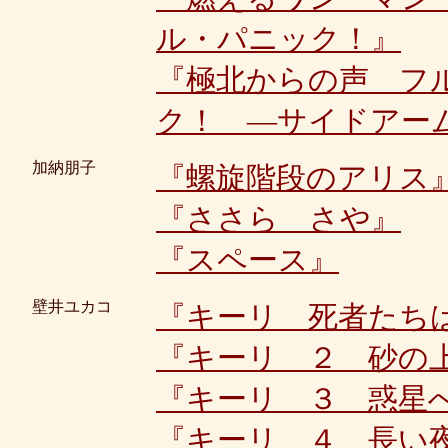
ル・パニック！』
『極北からの声 フ
ク！ ―サイドアー
加納朋子
『螺旋階段のアリス
『ささら さや』
『スペース』
壁井ユカコ
『キーリ 死者たち
『キーリ ２ 砂の
『キーリ ３ 惑星
『キーリ ４ 長い