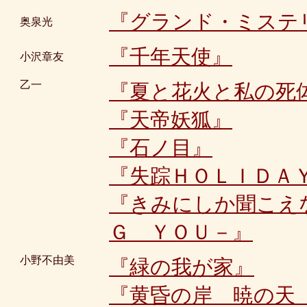
『グランド・ミステ
奥泉光
『千年天使』
小沢章友
乙一
『夏と花火と私の死
『天帝妖狐』
『石ノ目』
『失踪ＨＯＬＩＤＡ
『きみにしか聞こえ
Ｇ ＹＯＵ－』
小野不由美
『緑の我が家』
『黄昏の岸 暁の天