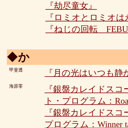
『劫尽童女』
『ロミオとロミオは
『ねじの回転 FEBUR
◆
か
甲斐透
『月の光はいつも静
海原零
『銀盤カレイドスコープ
ト・プログラム：Road t
『銀盤カレイドスコープ
プログラム：Winner tak