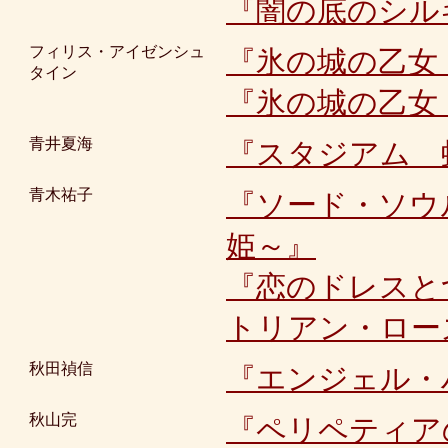
『闇の底のシル
フィリス・アイゼンシュ
『氷の城の乙女
タイン
『氷の城の乙女
青井夏海
『スタジアム 
青木祐子
『ソード・ソウ
姫～』
『恋のドレスと
トリアン・ロー
秋田禎信
『エンジェル・
秋山完
『ペリペティア