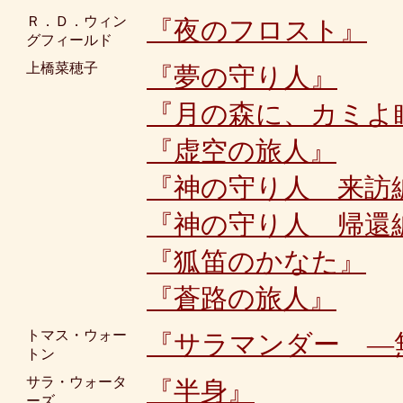
Ｒ．Ｄ．ウィン
『夜のフロスト』
グフィールド
上橋菜穂子
『夢の守り人』
『月の森に、カミよ
『虚空の旅人』
『神の守り人 来訪
『神の守り人 帰還
『狐笛のかなた』
『蒼路の旅人』
トマス・ウォー
『サラマンダー ―
トン
サラ・ウォータ
『半身』
ーズ