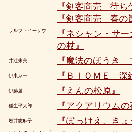
『剣客商売 待ち
『剣客商売 春の
ラルフ・イーザウ
『ネシャン・サー
の杖』
『魔法のほうき 
井辻朱美
『ＢＩＯＭＥ 深
伊東京一
『えんの松原』
伊藤遊
『アクアリウムの
稲生平太郎
『ぼっけえ、きょ
岩井志麻子