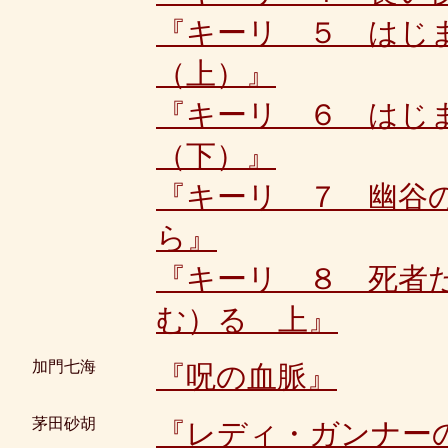
『キーリ ５ はじ
（上）』
『キーリ ６ はじ
（下）』
『キーリ ７ 幽谷
ら』
『キーリ ８ 死者
む）る 上』
加門七海
『呪の血脈』
茅田砂胡
『レディ・ガンナー