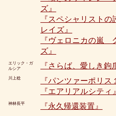
ズ』
『スペシャリストの
レイズ』
『ヴェロニカの嵐 
ズ』
エリック・ガ
『さらば、愛しき鉤
ルシア
川上稔
『パンツァーポリス
『エアリアルシティ
神林長平
『永久帰還装置』