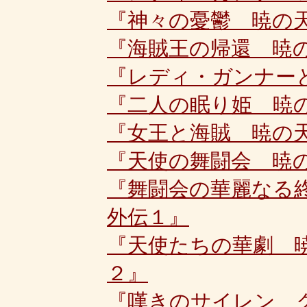
『神々の憂鬱 暁の
『海賊王の帰還 暁
『レディ・ガンナー
『二人の眠り姫 暁
『女王と海賊 暁の
『天使の舞闘会 暁
『舞闘会の華麗なる
外伝１』
『天使たちの華劇 
２』
『嘆きのサイレン 