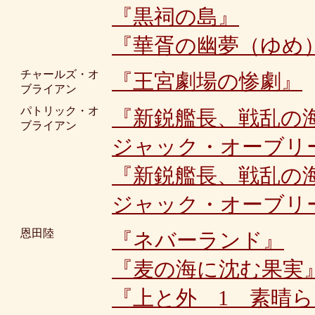
『黒祠の島』
『華胥の幽夢（ゆめ
チャールズ・オ
『王宮劇場の惨劇』
ブライアン
パトリック・オ
『新鋭艦長、戦乱の
ブライアン
ジャック・オーブリ
『新鋭艦長、戦乱の
ジャック・オーブリ
恩田陸
『ネバーランド』
『麦の海に沈む果実
『上と外 1 素晴